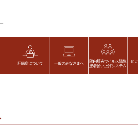
ター
院内肝炎ウイルス陽性
セミ
肝臓病について
一般のみなさまへ
患者拾い上げシステム
報