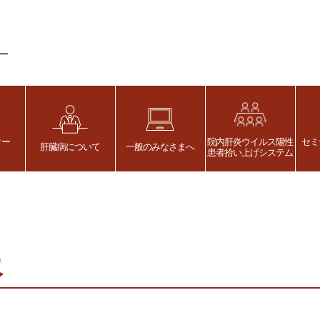
ター
院内肝炎ウイルス陽性
セミ
肝臓病について
一般のみなさまへ
患者拾い上げシステム
報